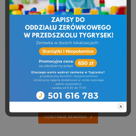
12 kwietnia, 2023
dom seniora
,
wizyta
Education
,
Events
,
General
,
Meetings
,
News
Tygrysek
W dniu dzisiejszym dzieci z grupy Tygrysy
odwiedziły podopiecznych DOM Seniora
Natalia IIw Woli Batorskiej
CONTINUE READING