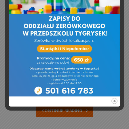
12 kwietnia, 2023
dom seniora
,
wizyta
Education
,
Events
,
General
,
Meetings
,
News
Tygrysek
W dniu dzisiejszym dzieci z grupy Tygrysy
odwiedziły podopiecznych DOM Seniora
Natalia IIw Woli Batorskiej
CONTINUE READING