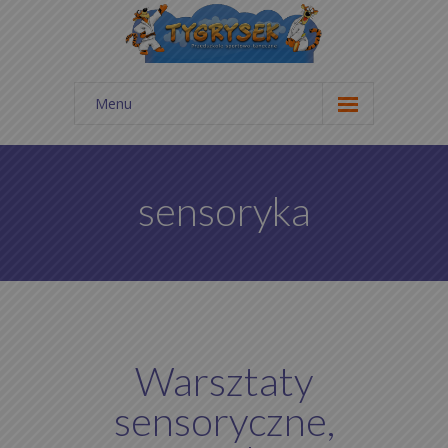
Menu
Start
Aktualności
sensoryka
Galeria zdjęć
Cennik
Kontakt
O nas
Warsztaty
Statut
sensoryczne,