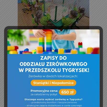
sensoryka
,
warsztaty
Education
,
News
,
Warsztaty
Tygrysek
Tym razem w ramach warsztatów malowanie
na folii
CONTINUE READING