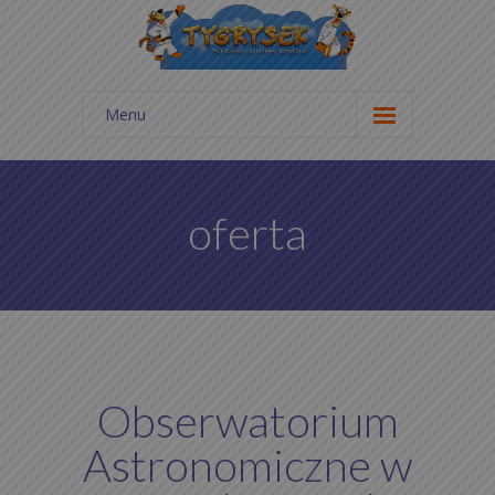
Menu
Start
Aktualności
oferta
Galeria zdjęć
Cennik
Kontakt
O nas
Obserwatorium
Statut
Astronomiczne w