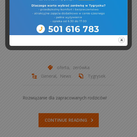
Oddział
zerówkowy
21 marca, 2024
oferta
,
zerówka
General
,
News
Tygrysek
Rozwiązanie dla zapracowanych rodziców!
CONTINUE READING