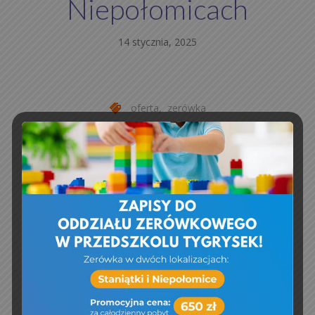
Niepołomicach
14 stycznia, 2025
oferta
,
zerówka
General
,
News
,
Podróże
Tygrysek
„Gwiezdna przygoda”
CONTINUE READING