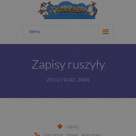
Menu
Start
Aktualności
Zapisy ruszyły
Galeria zdjęć
23 LUTEGO, 2024
Cennik
Kontakt
O nas
Statut
zapisy
Education
,
News
,
Warsztaty