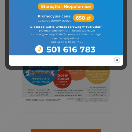
zajęć tanecznych i karate oraz dużym
ogrodem (2 tys. m2) z placem zabaw
Szczegóły dotyczące zapisów znajdują się na
http://www.przedszkoleniepolomice.pl/