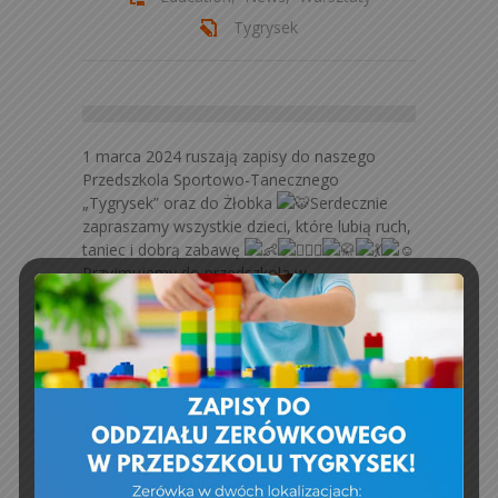
Tygrysek
1 marca 2024 ruszają zapisy do naszego
Przedszkola Sportowo-Tanecznego
„Tygrysek” oraz do Żłobka
Serdecznie
zapraszamy wszystkie dzieci, które lubią ruch,
taniec i dobrą zabawę
Przyjmujemy do przedszkola w
Niepołomicach (ul. Grunwaldzka 15d) oraz w
Staniątkach, gdzie mieści się również nasz
Żłobek (naprzeciwko Coca-Coli). Działamy już
ponad 13 lat. Posiadamy wieloletnie
doświadczenie w pracy z dziećmi oraz
sprawdzoną kadrę pedagogiczną. Absolwenci
naszego przedszkola to mistrzowie Polski,
Europy i świata w karate tradycyjnym
Dysponujemy profesjonalnymi salami do