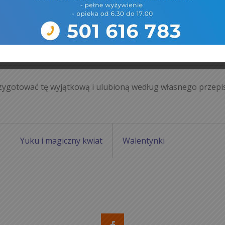
pizza
,
zajęcia
Gotowanie
,
News
Tygrysek
rzygotować tę wyjątkową i ulubioną według własnego przepi
Yuku i magiczny kwiat
Walentynki