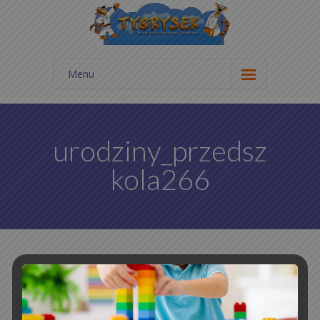
Menu
Start
Aktualności
urodziny_przedsz
Galeria zdjęć
kola266
Cennik
Kontakt
O nas
Statut